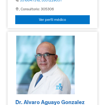
5516647318, 5551229051
, Consultorio: 305306
Ver perfil médico
Dr. Alvaro Aguayo Gonzalez