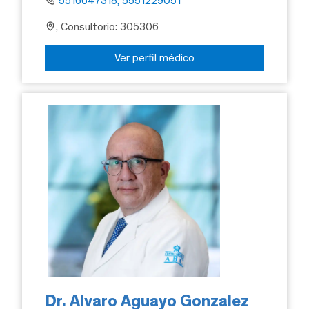
5516647318, 5551229051
, Consultorio: 305306
Ver perfil médico
Dr. Alvaro Aguayo Gonzalez