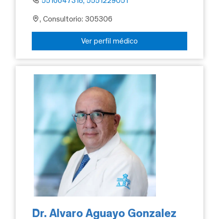
5516647318, 5551229051
, Consultorio: 305306
Ver perfil médico
Dr. Alvaro Aguayo Gonzalez