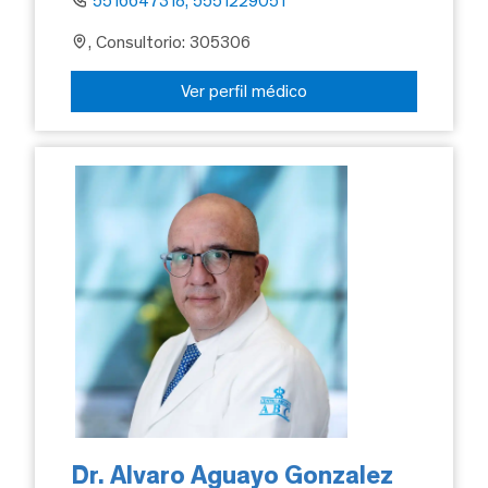
5516647318, 5551229051
, Consultorio: 305306
Ver perfil médico
Dr. Alvaro Aguayo Gonzalez