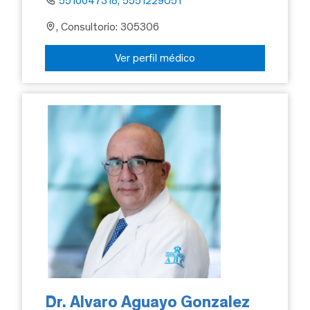
5516647318, 5551229051
, Consultorio: 305306
Ver perfil médico
Dr. Alvaro Aguayo Gonzalez