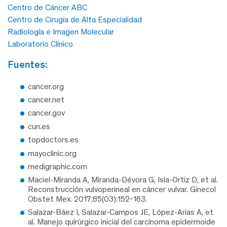
Centro de Cáncer ABC
Centro de Cirugía de Alta Especialidad
Radiología e Imagen Molecular
Laboratorio Clínico
fuentes:
cancer.org
cancer.net
cancer.gov
cun.es
topdoctors.es
mayoclinic.org
medigraphic.com
Maciel-Miranda A, Miranda-Dévora G, Isla-Ortiz D, et al.
Reconstrucción vulvoperineal en cáncer vulvar. Ginecol
Obstet Mex. 2017;85(03):152-163.
Salazar-Báez I, Salazar-Campos JE, López-Arias A, et
al. Manejo quirúrgico inicial del carcinoma epidermoide