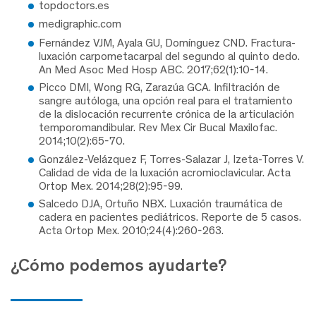
topdoctors.es
medigraphic.com
Fernández VJM, Ayala GU, Domínguez CND. Fractura-
luxación carpometacarpal del segundo al quinto dedo.
An Med Asoc Med Hosp ABC. 2017;62(1):10-14.
Picco DMI, Wong RG, Zarazúa GCA. Infiltración de
sangre autóloga, una opción real para el tratamiento
de la dislocación recurrente crónica de la articulación
temporomandibular. Rev Mex Cir Bucal Maxilofac.
2014;10(2):65-70.
González-Velázquez F, Torres-Salazar J, Izeta-Torres V.
Calidad de vida de la luxación acromioclavicular. Acta
Ortop Mex. 2014;28(2):95-99.
Salcedo DJA, Ortuño NBX. Luxación traumática de
cadera en pacientes pediátricos. Reporte de 5 casos.
Acta Ortop Mex. 2010;24(4):260-263.
¿Cómo podemos ayudarte?