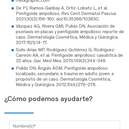
medigraphic.com
De PJ, Ramos-Garibay A, Ortiz-Lobato L, et al.
Penfigoide ampolloso. Rev Cent Dermatol Pascua.
2021;30(3):156-160. doi:10.35366/103830.
Vázquez AG, Rivera GMI, Pulido DN. Asociación de
psoriasis en placas y penfigoide ampolloso: reporte de
caso. Dermatología Cosmética, Médica y Quirúrgica.
2017;15(1):14-17.
Solís-Arias MP, Rodríguez-Gutiérrez G, Rodríguez-
Carreón AA, et al. Penfigoide ampolloso: casuística de
32 años. Gac Med Mex. 2013;149(3):344-348.
Pulido DN, Ángulo ÁDM. Penfigoide ampolloso
localizado, secundario a trauma en adulto joven: a
propósito de un caso. Dermatología Cosmética,
Médica y Quirúrgica. 2012;10(4):276-278.
¿Cómo podemos ayudarte?