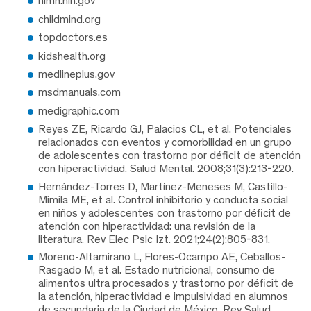
nimh.nih.gov
childmind.org
topdoctors.es
kidshealth.org
medlineplus.gov
msdmanuals.com
medigraphic.com
Reyes ZE, Ricardo GJ, Palacios CL, et al. Potenciales
relacionados con eventos y comorbilidad en un grupo
de adolescentes con trastorno por déficit de atención
con hiperactividad. Salud Mental. 2008;31(3):213-220.
Hernández-Torres D, Martínez-Meneses M, Castillo-
Mimila ME, et al. Control inhibitorio y conducta social
en niños y adolescentes con trastorno por déficit de
atención con hiperactividad: una revisión de la
literatura. Rev Elec Psic Izt. 2021;24(2):805-831.
Moreno-Altamirano L, Flores-Ocampo AE, Ceballos-
Rasgado M, et al. Estado nutricional, consumo de
alimentos ultra procesados y trastorno por déficit de
la atención, hiperactividad e impulsividad en alumnos
de secundaria de la Ciudad de México. Rev Salud