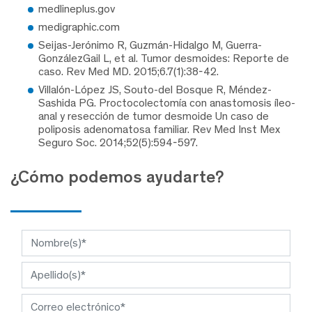
medlineplus.gov
medigraphic.com
Seijas-Jerónimo R, Guzmán-Hidalgo M, Guerra-
GonzálezGail L, et al. Tumor desmoides: Reporte de
caso. Rev Med MD. 2015;6.7(1):38-42.
Villalón-López JS, Souto-del Bosque R, Méndez-
Sashida PG. Proctocolectomía con anastomosis íleo-
anal y resección de tumor desmoide Un caso de
poliposis adenomatosa familiar. Rev Med Inst Mex
Seguro Soc. 2014;52(5):594-597.
¿Cómo podemos ayudarte?