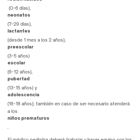
(0-6 días),
neonatos
(7-29 días),
lactantes
(desde 1 mes a los 2 años),
preescolar
(3-5 años)
escolar
(6-12 años),
pubertad
(13-15 años) y
adolescencia
(16-18 años); también en caso de ser necesario atenderá
a los
niños prematuros
.
El médico pediatra deberá trabajar y hacer equipo con los