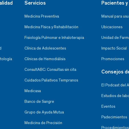
alidad
Servicios
Pacientes y 
Medicina Preventiva
Manual para usu
Medicina Física y Rehabilitación
Ubicaciones
Fisiología Pulmonar e Inhaloterapia
Unidad de Farma
d
Clínica de Adolescentes
Impacto Social
tología
Clínicas de Hemodiálisis
Promociones
ConsultABC: Consultas sin cita
Consejos d
Cuidados Paliativos Tempranos
El Podcast del 
Medicasa
Estudios de lab
Banco de Sangre
Eventos
Grupo de Ayuda Mutua
Padecimientos
Medicina de Precisión
Procedimientos