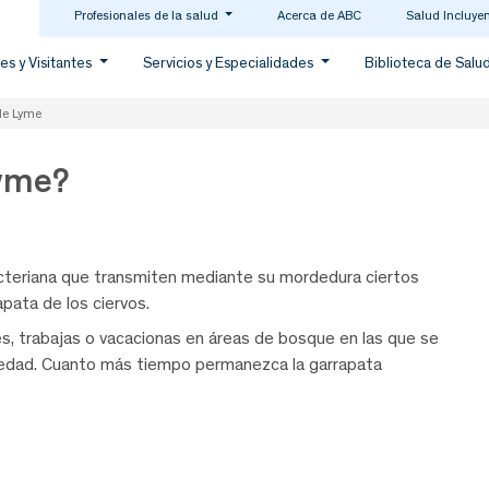
Profesionales de la salud
Acerca de ABC
Salud Incluye
es y Visitantes
Servicios y Especialidades
Biblioteca de Salu
de Lyme
lyme?
cteriana que transmiten mediante su mordedura ciertos
pata de los ciervos.
es, trabajas o vacacionas en áreas de bosque en las que se
rmedad. Cuanto más tiempo permanezca la garrapata