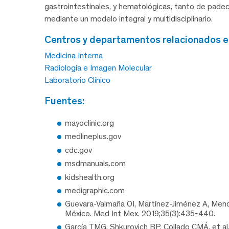
gastrointestinales, y hematológicas, tanto de pad
mediante un modelo integral y multidisciplinario.
centros y departamentos relacionados 
Medicina Interna
Radiología e Imagen Molecular
Laboratorio Clínico
fuentes:
mayoclinic.org
medlineplus.gov
cdc.gov
msdmanuals.com
kidshealth.org
medigraphic.com
Guevara-Valmaña OI, Martínez-Jiménez A, Men
México. Med Int Mex. 2019;35(3):435-440.
García TMG, Shkurovich BP, Collado CMÁ, et al