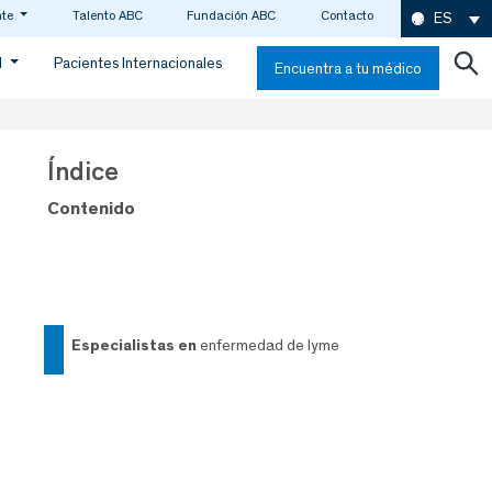
nte
Talento ABC
Fundación ABC
Contacto
ES
d
Pacientes Internacionales
Encuentra a tu médico
Índice
Contenido
especialistas en
enfermedad de lyme