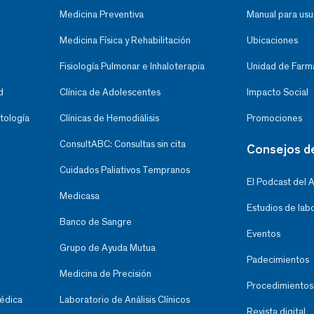
Medicina Preventiva
Manual para usu
Medicina Física y Rehabilitación
Ubicaciones
Fisiología Pulmonar e Inhaloterapia
Unidad de Farma
d
Clínica de Adolescentes
Impacto Social
tología
Clínicas de Hemodiálisis
Promociones
ConsultABC: Consultas sin cita
Consejos d
Cuidados Paliativos Tempranos
El Podcast del 
Medicasa
Estudios de lab
Banco de Sangre
Eventos
Grupo de Ayuda Mutua
Padecimientos
Medicina de Precisión
Procedimientos
Médica
Laboratorio de Análisis Clínicos
Revista digital