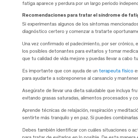
fatiga aparece y perdura por un largo periodo indepen
Recomendaciones para tratar el síndrome de fatig
Si experimentas algunos de los síntomas mencionados,
diagnóstico certero y comenzar a tratarte oportunam
Una vez confirmado el padecimiento, por ser crónico, e
los posibles detonantes para evitarlos y tomar medica
que tu calidad de vida mejore y puedas llevar a cabo t
Es importante que con ayuda de un
terapeuta físico
es
para ayudarte a sobreponerse al cansancio y mantener
Asegúrate de llevar una dieta saludable que incluya fru
evitando grasas saturadas, alimentos procesados y co
Aprende técnicas de relajación, respiración y meditació
sentirte más tranquilo y en paz. Si puedes combinarlas
Debes también identificar con cuáles situaciones o a
para tratar de evitarlos en lo posible. De esta maner