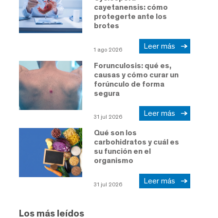
cayetanensis: cómo
protegerte ante los
brotes
Leer más
1 ago 2026
Forunculosis: qué es,
causas y cómo curar un
forúnculo de forma
segura
Leer más
31 jul 2026
Qué son los
carbohidratos y cuál es
su función en el
organismo
Leer más
31 jul 2026
Los más leídos