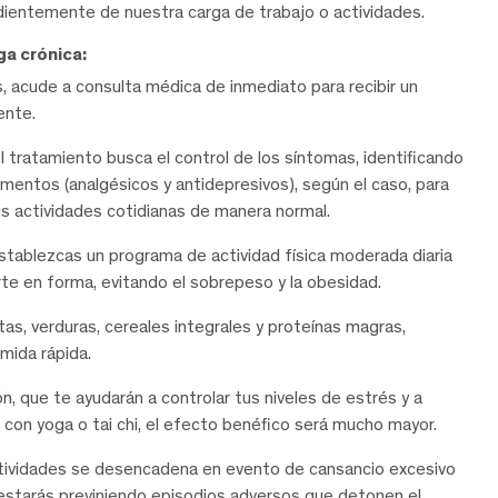
dientemente de nuestra carga de trabajo o actividades.
a crónica:
 acude a consulta médica de inmediato para recibir un
ente.
l tratamiento busca el control de los síntomas, identificando
mentos (analgésicos y antidepresivos), según el caso, para
us actividades cotidianas de manera normal.
tablezcas un programa de actividad física moderada diaria
te en forma, evitando el sobrepeso y la obesidad.
tas, verduras, cereales integrales y proteínas magras,
mida rápida.
n, que te ayudarán a controlar tus niveles de estrés y a
 con yoga o tai chi, el efecto benéfico será mucho mayor.
ctividades se desencadena en evento de cansancio excesivo
a estarás previniendo episodios adversos que detonen el