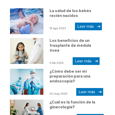
La salud de los bebés
recién nacidos
Leer más
15 ago 2023
Los beneficios de un
trasplante de médula
ósea
Leer más
2 feb 2023
¿Cómo debe ser mi
preparación para una
endoscopía?
Leer más
23 may 2025
¿Cuál es la función de la
ginecología?