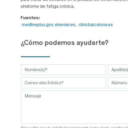
síndrome de fatiga crónica.
Fuentes:
medlineplus.gov
,
elsevier.es
,
clinicbarcelona.es
¿Cómo podemos ayudarte?