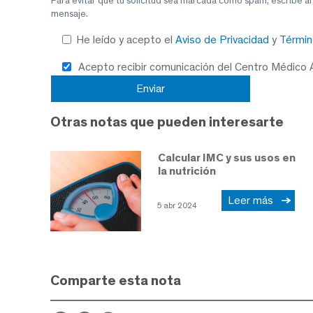
Para evitar que tu solicitud sea marcada como spam, escribe a
mensaje.
He leído y acepto el
Aviso de Privacidad
y
Términ
Acepto recibir comunicación del Centro Médico
Otras notas que pueden interesarte
Calcular IMC y sus usos en
la nutrición
Leer más
5 abr 2024
Comparte esta nota