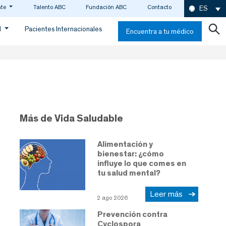
nte
Talento ABC
Fundación ABC
Contacto
ES
d
Pacientes Internacionales
Encuentra a tu médico
Más de Vida Saludable
Alimentación y
bienestar: ¿cómo
influye lo que comes en
tu salud mental?
Leer más
2 ago 2026
Prevención contra
Cyclospora