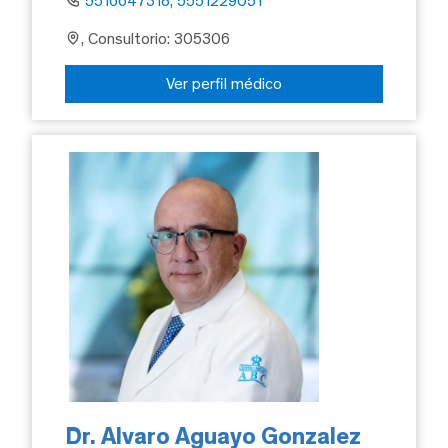
5516647318, 5551229051
, Consultorio: 305306
Ver perfil médico
Dr. Alvaro Aguayo Gonzalez