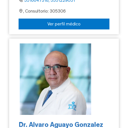
5516647318, 5551229051
, Consultorio: 305306
Ver perfil médico
Dr. Alvaro Aguayo Gonzalez