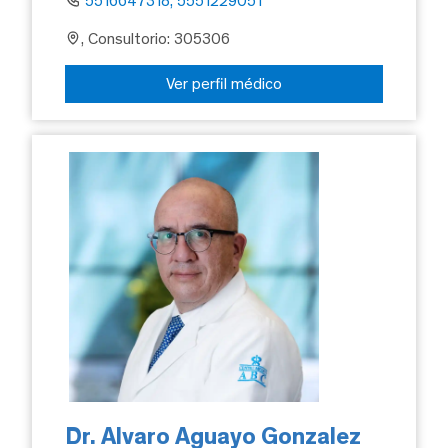
5516647318, 5551229051
, Consultorio: 305306
Ver perfil médico
Dr. Alvaro Aguayo Gonzalez