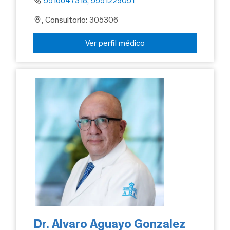
5516647318, 5551229051
, Consultorio: 305306
Ver perfil médico
Dr. Alvaro Aguayo Gonzalez