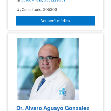
5516647318, 5551229051
, Consultorio: 305306
Ver perfil médico
Dr. Alvaro Aguayo Gonzalez