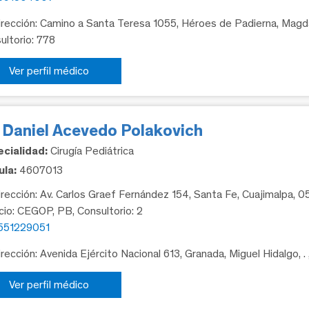
rección: Camino a Santa Teresa 1055, Héroes de Padierna, Magda
ultorio: 778
Ver perfil médico
. Daniel Acevedo Polakovich
cialidad:
Cirugía Pediátrica
la:
4607013
rección: Av. Carlos Graef Fernández 154, Santa Fe, Cuajimalpa, 
icio: CEGOP, PB, Consultorio: 2
551229051
rección: Avenida Ejército Nacional 613, Granada, Miguel Hidalgo, .
Ver perfil médico