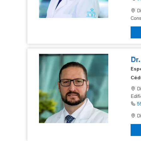
Di
Cons
Dr
Espe
Cédu
Di
Edif
5
Di