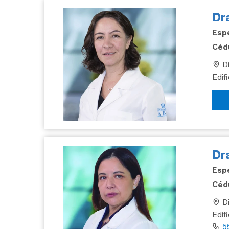
Dra
Espe
Cédu
Di
Edif
Dr
Espe
Cédu
Di
Edif
5