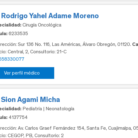
. Rodrigo Yahel Adame Moreno
cialidad:
Cirugía Oncológica
la:
6233535
rección: Sur 136 No. 116, Las Américas, Álvaro Obregón, 01120.
Ca
cio: Central, 2, Consultorio: 21-C
558330077
Ver perfil médico
. Sion Agami Micha
cialidad:
Pediatría | Neonatología
la:
4137754
rección: Av. Carlos Graef Fernández 154, Santa Fe, Cuajimalpa, 
icio: CEGOP, PB, Consultorio: 2