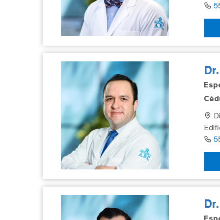
5
Dr.
Espe
Cédu
Di
Edif
5
Dr
Espe