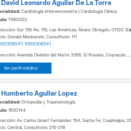
 David Leonardo Aguilar De La Torre
cialidad:
Cardiología Intervencionista | Cardiología Clínica
la:
7980022
rección: Sur 136 No. 116, Las Américas, Álvaro Obregón, 01120.
Ca
icio: Donald Mackenzie, Consultorio: 111
552308247, 5552308241
rección: Avenida División del Norte 3395, El Rosario, Coyoacán, .
Ver perfil médico
. Humberto Aguilar Lopez
cialidad:
Ortopedia y Traumatología
la:
1830144
rección: Av. Carlos Graef Fernández 154, Santa Fe, Cuajimalpa, 
cio: Central, Consultorio: 215-218