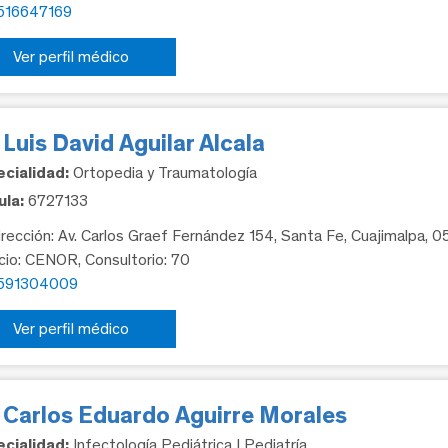
516647169
Ver perfil médico
 Luis David Aguilar Alcala
cialidad:
Ortopedia y Traumatología
la:
6727133
rección: Av. Carlos Graef Fernández 154, Santa Fe, Cuajimalpa, 
icio: CENOR, Consultorio: 70
591304009
Ver perfil médico
. Carlos Eduardo Aguirre Morales
cialidad:
Infectología Pediátrica | Pediatría