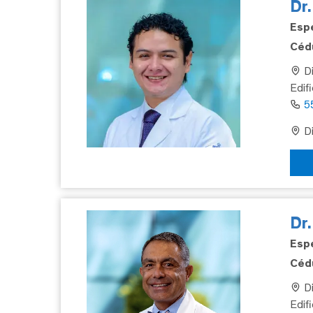
Dr.
Espe
Cédu
Di
Edif
5
Di
Dr
Espe
Cédu
Di
Edifi