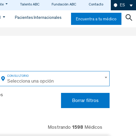
nte
Talento ABC
Fundación ABC
Contacto
ES
d
Pacientes Internacionales
Encuentra a tu médico
Selecciona una opción
os
Borrar filtros
Mostrando
1598
Médicos