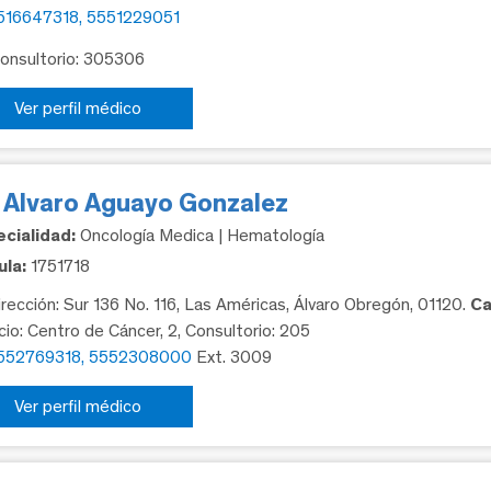
516647318, 5551229051
Consultorio: 305306
Ver perfil médico
. Alvaro Aguayo Gonzalez
cialidad:
Oncología Medica | Hematología
la:
1751718
rección: Sur 136 No. 116, Las Américas, Álvaro Obregón, 01120.
Ca
icio: Centro de Cáncer, 2, Consultorio: 205
552769318, 5552308000
Ext. 3009
Ver perfil médico