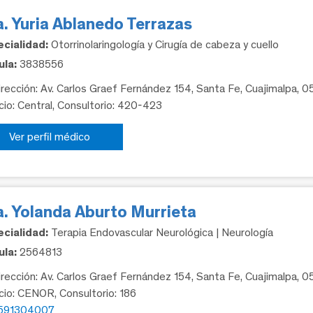
. Yuria Ablanedo Terrazas
cialidad:
Otorrinolaringología y Cirugía de cabeza y cuello
la:
3838556
rección: Av. Carlos Graef Fernández 154, Santa Fe, Cuajimalpa, 
icio: Central, Consultorio: 420-423
Ver perfil médico
a. Yolanda Aburto Murrieta
cialidad:
Terapia Endovascular Neurológica | Neurología
la:
2564813
rección: Av. Carlos Graef Fernández 154, Santa Fe, Cuajimalpa, 
icio: CENOR, Consultorio: 186
591304007