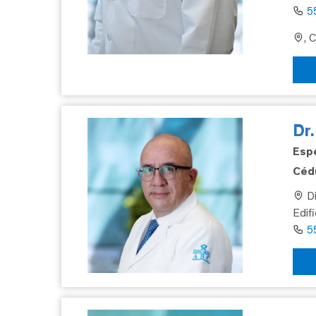
5
, 
Dr
Espe
Cédu
Di
Edif
5