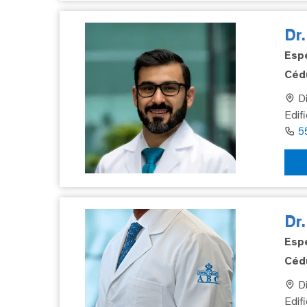
Dr
Espe
Cédu
Di
Edifi
5
Dr
Espe
Cédu
Di
Edif