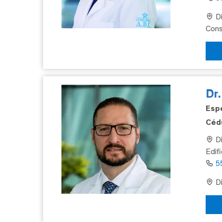
Di
Cons
Dr
Espe
Cédu
Di
Edif
5
Di