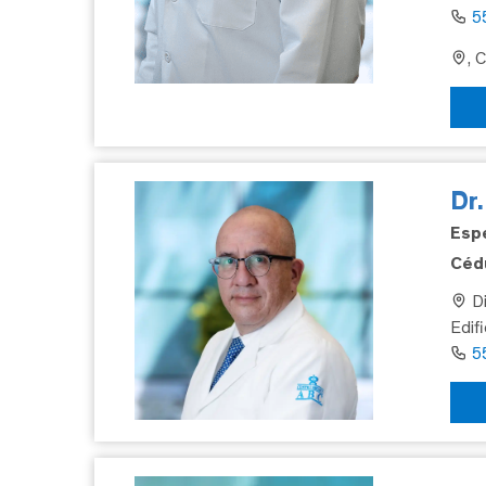
5
, 
Dr
Espe
Cédu
Di
Edif
5