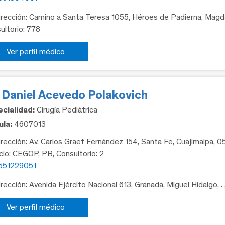
rección: Camino a Santa Teresa 1055, Héroes de Padierna, Magda
ultorio: 778
Ver perfil médico
. Daniel Acevedo Polakovich
cialidad:
Cirugía Pediátrica
la:
4607013
rección: Av. Carlos Graef Fernández 154, Santa Fe, Cuajimalpa, 
icio: CEGOP, PB, Consultorio: 2
551229051
rección: Avenida Ejército Nacional 613, Granada, Miguel Hidalgo, .
Ver perfil médico