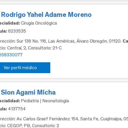
. Rodrigo Yahel Adame Moreno
cialidad:
Cirugía Oncológica
la:
6233535
rección: Sur 136 No. 116, Las Américas, Álvaro Obregón, 01120.
Ca
cio: Central, 2, Consultorio: 21-C
558330077
Ver perfil médico
. Sion Agami Micha
cialidad:
Pediatría | Neonatología
la:
4137754
rección: Av. Carlos Graef Fernández 154, Santa Fe, Cuajimalpa, 
icio: CEGOP, PB, Consultorio: 2