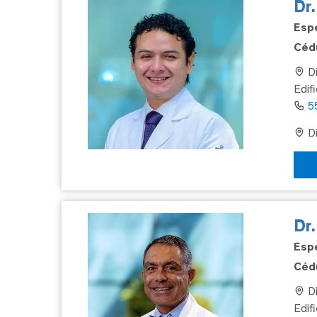
Dr.
Espe
Cédu
Di
Edif
5
Di
Dr
Espe
Cédu
Di
Edifi