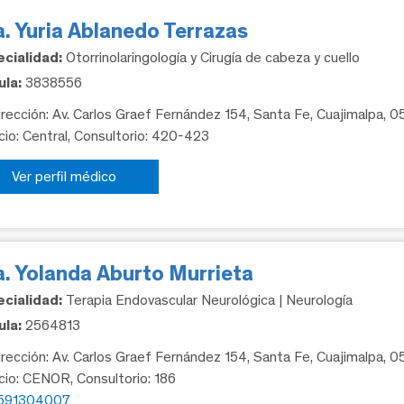
. Yuria Ablanedo Terrazas
cialidad:
Otorrinolaringología y Cirugía de cabeza y cuello
la:
3838556
rección: Av. Carlos Graef Fernández 154, Santa Fe, Cuajimalpa, 
icio: Central, Consultorio: 420-423
Ver perfil médico
a. Yolanda Aburto Murrieta
cialidad:
Terapia Endovascular Neurológica | Neurología
la:
2564813
rección: Av. Carlos Graef Fernández 154, Santa Fe, Cuajimalpa, 
icio: CENOR, Consultorio: 186
591304007