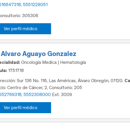
516647318, 5551229051
Consultorio: 305306
Ver perfil médico
. Alvaro Aguayo Gonzalez
cialidad:
Oncología Medica | Hematología
la:
1751718
rección: Sur 136 No. 116, Las Américas, Álvaro Obregón, 01120.
Ca
icio: Centro de Cáncer, 2, Consultorio: 205
552769318, 5552308000
Ext. 3009
Ver perfil médico