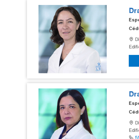
Dra
Espe
Cédu
Di
Edif
Dr
Espe
Cédu
Di
Edif
5