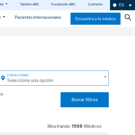
nte
Talento ABC
Fundación ABC
Contacto
ES
d
Pacientes Internacionales
Encuentra a tu médico
Selecciona una opción
os
Borrar filtros
Mostrando
1598
Médicos