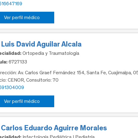
516647169
Ver perfil médico
 Luis David Aguilar Alcala
cialidad:
Ortopedia y Traumatología
la:
6727133
rección: Av. Carlos Graef Fernández 154, Santa Fe, Cuajimalpa, 
icio: CENOR, Consultorio: 70
591304009
Ver perfil médico
. Carlos Eduardo Aguirre Morales
cialidad:
Infectología Pediátrica | Pediatría