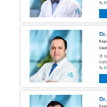
5
Dr.
Espe
Cédu
Di
Edif
5
Dr
Espe