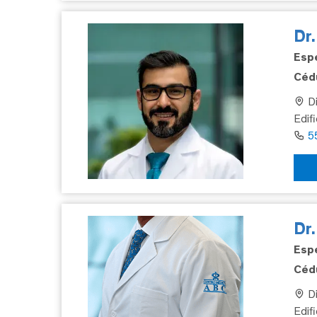
Dr
Espe
Cédu
Di
Edifi
5
Dr
Espe
Cédu
Di
Edif