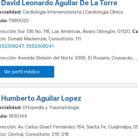
 David Leonardo Aguilar De La Torre
cialidad:
Cardiología Intervencionista | Cardiología Clínica
la:
7980022
rección: Sur 136 No. 116, Las Américas, Álvaro Obregón, 01120.
Ca
icio: Donald Mackenzie, Consultorio: 111
552308247, 5552308241
rección: Avenida División del Norte 3395, El Rosario, Coyoacán, .
Ver perfil médico
. Humberto Aguilar Lopez
cialidad:
Ortopedia y Traumatología
la:
1830144
rección: Av. Carlos Graef Fernández 154, Santa Fe, Cuajimalpa, 
cio: Central, Consultorio: 215-218