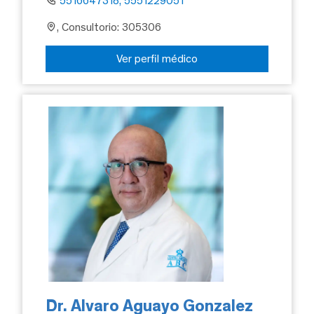
5516647318, 5551229051
, Consultorio: 305306
Ver perfil médico
Dr. Alvaro Aguayo Gonzalez