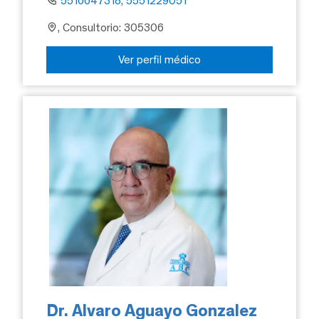
5516647318, 5551229051
, Consultorio: 305306
Ver perfil médico
Dr. Alvaro Aguayo Gonzalez