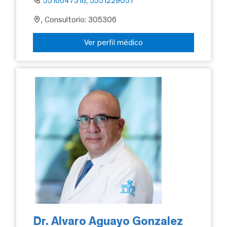
5516647318, 5551229051
, Consultorio: 305306
Ver perfil médico
Dr. Alvaro Aguayo Gonzalez