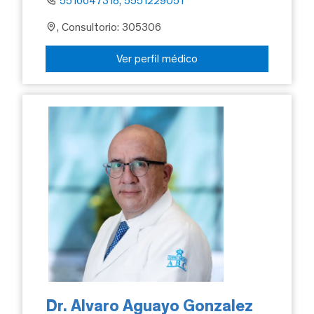
5516647318, 5551229051
, Consultorio: 305306
Ver perfil médico
Dr. Alvaro Aguayo Gonzalez