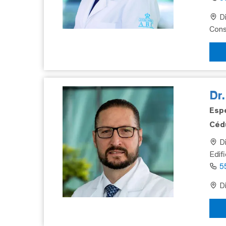
Di
Cons
Dr
Espe
Cédu
Di
Edif
5
Di