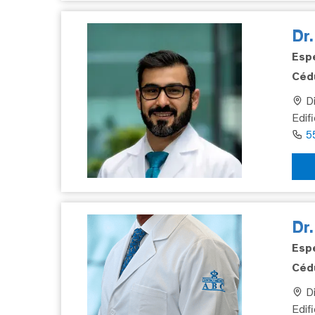
Dr
Espe
Cédu
Di
Edifi
5
Dr
Espe
Cédu
Di
Edif