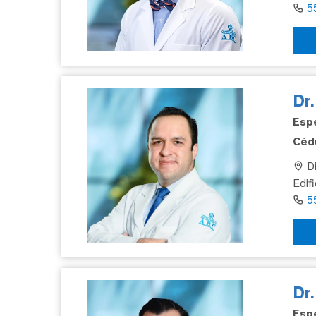
5
Dr.
Espe
Cédu
Di
Edif
5
Dr
Espe