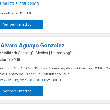
516647318, 5551229051
Consultorio: 305306
Ver perfil médico
. Alvaro Aguayo Gonzalez
cialidad:
Oncología Medica | Hematología
la:
1751718
rección: Sur 136 No. 116, Las Américas, Álvaro Obregón, 01120.
Ca
icio: Centro de Cáncer, 2, Consultorio: 205
552769318, 5552308000
Ext. 3009
Ver perfil médico