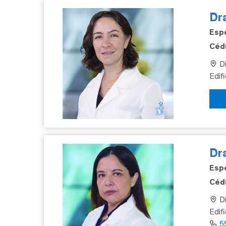
Dra
Espe
Cédu
Di
Edif
Dr
Espe
Cédu
Di
Edif
5