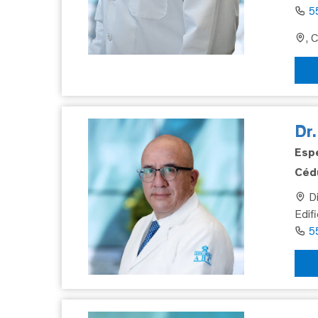
5
, 
Dr
Espe
Cédu
Di
Edif
5