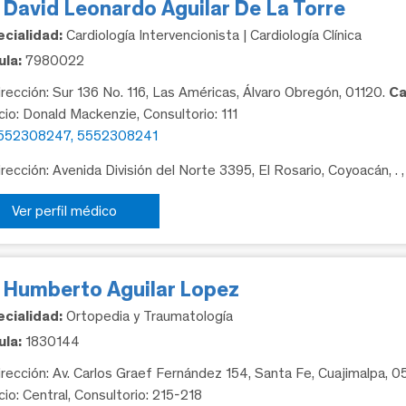
 David Leonardo Aguilar De La Torre
cialidad:
Cardiología Intervencionista | Cardiología Clínica
la:
7980022
rección: Sur 136 No. 116, Las Américas, Álvaro Obregón, 01120.
Ca
icio: Donald Mackenzie, Consultorio: 111
552308247, 5552308241
rección: Avenida División del Norte 3395, El Rosario, Coyoacán, .
Ver perfil médico
. Humberto Aguilar Lopez
cialidad:
Ortopedia y Traumatología
la:
1830144
rección: Av. Carlos Graef Fernández 154, Santa Fe, Cuajimalpa, 
cio: Central, Consultorio: 215-218