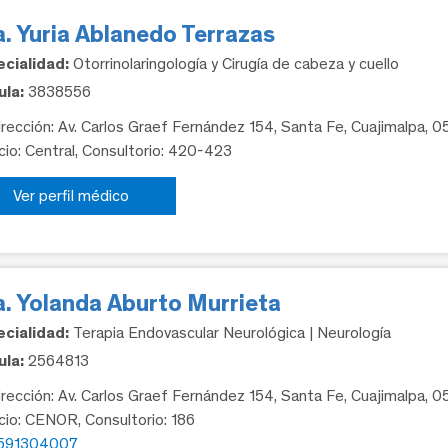
. Yuria Ablanedo Terrazas
cialidad:
Otorrinolaringología y Cirugía de cabeza y cuello
la:
3838556
rección: Av. Carlos Graef Fernández 154, Santa Fe, Cuajimalpa, 
icio: Central, Consultorio: 420-423
Ver perfil médico
a. Yolanda Aburto Murrieta
cialidad:
Terapia Endovascular Neurológica | Neurología
la:
2564813
rección: Av. Carlos Graef Fernández 154, Santa Fe, Cuajimalpa, 
icio: CENOR, Consultorio: 186
591304007