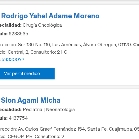
. Rodrigo Yahel Adame Moreno
cialidad:
Cirugía Oncológica
la:
6233535
rección: Sur 136 No. 116, Las Américas, Álvaro Obregón, 01120.
Ca
cio: Central, 2, Consultorio: 21-C
558330077
Ver perfil médico
. Sion Agami Micha
cialidad:
Pediatría | Neonatología
la:
4137754
rección: Av. Carlos Graef Fernández 154, Santa Fe, Cuajimalpa, 
icio: CEGOP, PB, Consultorio: 2