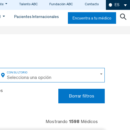
nte
Talento ABC
Fundación ABC
Contacto
ES
d
Pacientes Internacionales
Encuentra a tu médico
Selecciona una opción
os
Borrar filtros
Mostrando
1598
Médicos