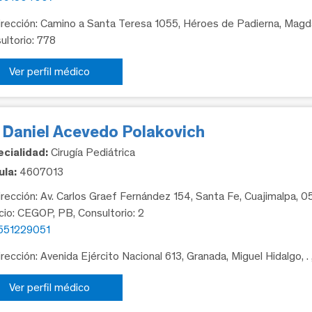
rección: Camino a Santa Teresa 1055, Héroes de Padierna, Magda
ultorio: 778
Ver perfil médico
. Daniel Acevedo Polakovich
cialidad:
Cirugía Pediátrica
la:
4607013
rección: Av. Carlos Graef Fernández 154, Santa Fe, Cuajimalpa, 
icio: CEGOP, PB, Consultorio: 2
551229051
rección: Avenida Ejército Nacional 613, Granada, Miguel Hidalgo, .
Ver perfil médico