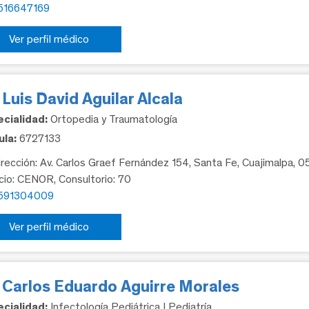
516647169
Ver perfil médico
 Luis David Aguilar Alcala
cialidad:
Ortopedia y Traumatología
la:
6727133
rección: Av. Carlos Graef Fernández 154, Santa Fe, Cuajimalpa, 
icio: CENOR, Consultorio: 70
591304009
Ver perfil médico
. Carlos Eduardo Aguirre Morales
cialidad:
Infectología Pediátrica | Pediatría