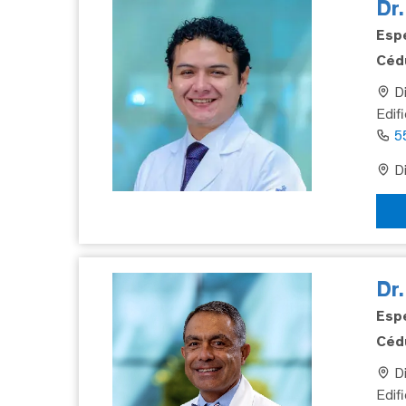
Dr.
Espe
Cédu
Di
Edif
5
Di
Dr
Espe
Cédu
Di
Edifi