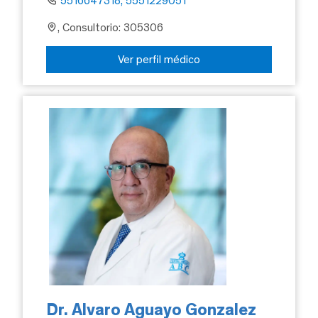
5516647318, 5551229051
, Consultorio: 305306
Ver perfil médico
Dr. Alvaro Aguayo Gonzalez