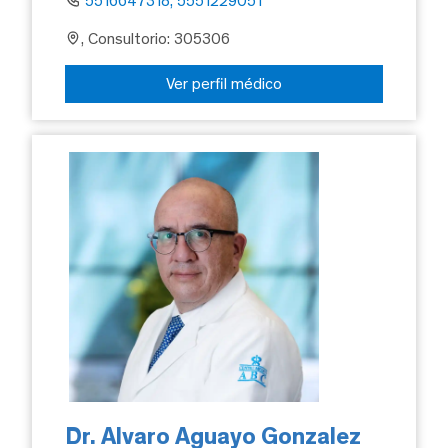
5516647318, 5551229051
, Consultorio: 305306
Ver perfil médico
Dr. Alvaro Aguayo Gonzalez