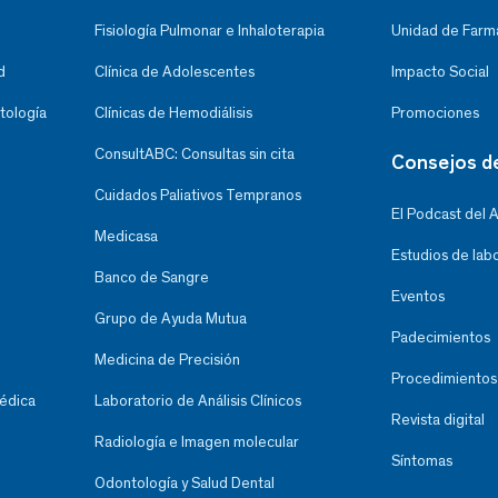
Fisiología Pulmonar e Inhaloterapia
Unidad de Farma
d
Clínica de Adolescentes
Impacto Social
tología
Clínicas de Hemodiálisis
Promociones
ConsultABC: Consultas sin cita
Consejos d
Cuidados Paliativos Tempranos
El Podcast del 
Medicasa
Estudios de lab
Banco de Sangre
Eventos
Grupo de Ayuda Mutua
Padecimientos
Medicina de Precisión
Procedimientos
Médica
Laboratorio de Análisis Clínicos
Revista digital
Radiología e Imagen molecular
Síntomas
Odontología y Salud Dental