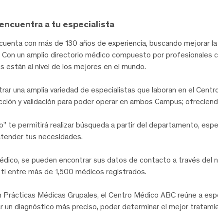
encuentra a tu especialista
uenta con más de 130 años de experiencia, buscando mejorar la 
te. Con un amplio directorio médico compuesto por profesionales 
les están al nivel de los mejores en el mundo.
trar una amplia variedad de especialistas que laboran en el Cent
ección y validación para poder operar en ambos Campus; ofreciend
o” te permitirá realizar búsqueda a partir del departamento, esp
atender tus necesidades.
édico, se pueden encontrar sus datos de contacto a través del 
a ti entre más de 1,500 médicos registrados.
Prácticas Médicas Grupales, el Centro Médico ABC reúne a especi
igar un diagnóstico más preciso, poder determinar el mejor trata