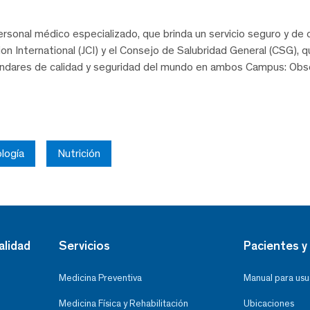
rsonal médico especializado, que brinda un servicio seguro y de c
on International (JCI) y el Consejo de Salubridad General (CSG),
ándares de calidad y seguridad del mundo en ambos Campus: Obse
logía
Nutrición
alidad
Servicios
Pacientes y 
Medicina Preventiva
Manual para usu
Medicina Física y Rehabilitación
Ubicaciones