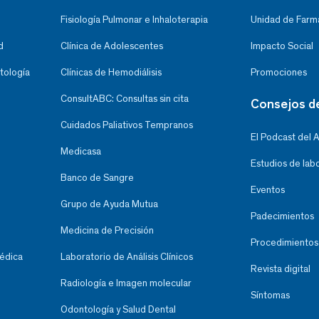
Fisiología Pulmonar e Inhaloterapia
Unidad de Farma
d
Clínica de Adolescentes
Impacto Social
tología
Clínicas de Hemodiálisis
Promociones
ConsultABC: Consultas sin cita
Consejos d
Cuidados Paliativos Tempranos
El Podcast del 
Medicasa
Estudios de lab
Banco de Sangre
Eventos
Grupo de Ayuda Mutua
Padecimientos
Medicina de Precisión
Procedimientos
Médica
Laboratorio de Análisis Clínicos
Revista digital
Radiología e Imagen molecular
Síntomas
Odontología y Salud Dental