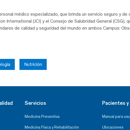
rsonal médico especializado, que brinda un servicio seguro y de c
on International (JCI) y el Consejo de Salubridad General (CSG),
ándares de calidad y seguridad del mundo en ambos Campus: Obse
logía
Nutrición
alidad
Servicios
Pacientes y 
Medicina Preventiva
Manual para usu
Medicina Física y Rehabilitación
Ubicaciones