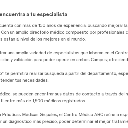
encuentra a tu especialista
uenta con más de 130 años de experiencia, buscando mejorar la 
te. Con un amplio directorio médico compuesto por profesionales 
les están al nivel de los mejores en el mundo.
trar una amplia variedad de especialistas que laboran en el Cent
ección y validación para poder operar en ambos Campus; ofreciend
o” te permitirá realizar búsqueda a partir del departamento, esp
atender tus necesidades.
édico, se pueden encontrar sus datos de contacto a través del 
a ti entre más de 1,500 médicos registrados.
Prácticas Médicas Grupales, el Centro Médico ABC reúne a especi
igar un diagnóstico más preciso, poder determinar el mejor trata