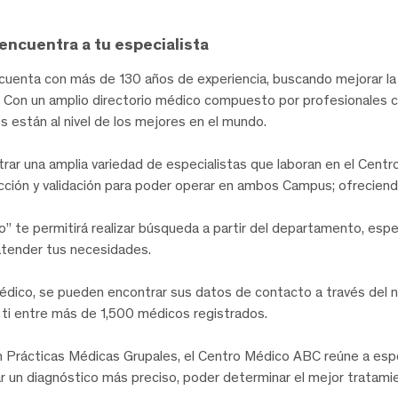
encuentra a tu especialista
uenta con más de 130 años de experiencia, buscando mejorar la 
te. Con un amplio directorio médico compuesto por profesionales 
les están al nivel de los mejores en el mundo.
trar una amplia variedad de especialistas que laboran en el Cent
ección y validación para poder operar en ambos Campus; ofreciend
o” te permitirá realizar búsqueda a partir del departamento, esp
atender tus necesidades.
édico, se pueden encontrar sus datos de contacto a través del 
a ti entre más de 1,500 médicos registrados.
Prácticas Médicas Grupales, el Centro Médico ABC reúne a especi
igar un diagnóstico más preciso, poder determinar el mejor trata