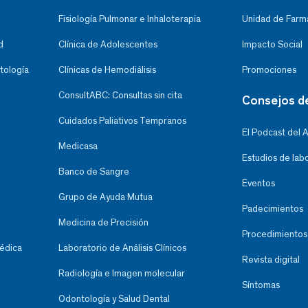
Fisiología Pulmonar e Inhaloterapia
Unidad de Farma
d
Clínica de Adolescentes
Impacto Social
tología
Clínicas de Hemodiálisis
Promociones
ConsultABC: Consultas sin cita
Consejos d
Cuidados Paliativos Tempranos
El Podcast del 
Medicasa
Estudios de lab
Banco de Sangre
Eventos
Grupo de Ayuda Mutua
Padecimientos
Medicina de Precisión
Procedimientos
Médica
Laboratorio de Análisis Clínicos
Revista digital
Radiología e Imagen molecular
Síntomas
Odontología y Salud Dental