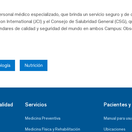
rsonal médico especializado, que brinda un servicio seguro y de c
on International (JCI) y el Consejo de Salubridad General (CSG),
ándares de calidad y seguridad del mundo en ambos Campus: Obse
logía
Nutrición
alidad
Servicios
Pacientes y 
Medicina Preventiva
Manual para usu
Medicina Física y Rehabilitación
Ubicaciones