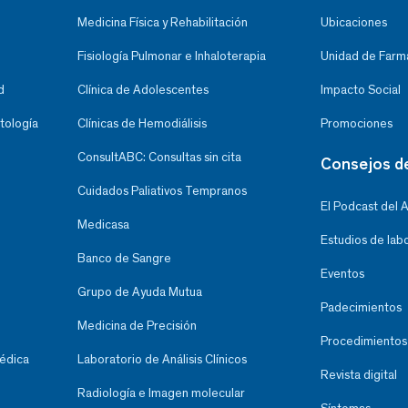
Medicina Física y Rehabilitación
Ubicaciones
Fisiología Pulmonar e Inhaloterapia
Unidad de Farma
d
Clínica de Adolescentes
Impacto Social
tología
Clínicas de Hemodiálisis
Promociones
ConsultABC: Consultas sin cita
Consejos d
Cuidados Paliativos Tempranos
El Podcast del 
Medicasa
Estudios de lab
Banco de Sangre
Eventos
Grupo de Ayuda Mutua
Padecimientos
Medicina de Precisión
Procedimientos
Médica
Laboratorio de Análisis Clínicos
Revista digital
Radiología e Imagen molecular