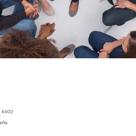
8 4402
seña