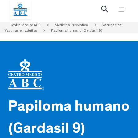
Centro Médico ABC
>
Medicina Preventiva
>
Vacunación:
Vacunas en adultos
>
Papiloma humano (Gardasil 9)
Papiloma humano
(Gardasil 9)