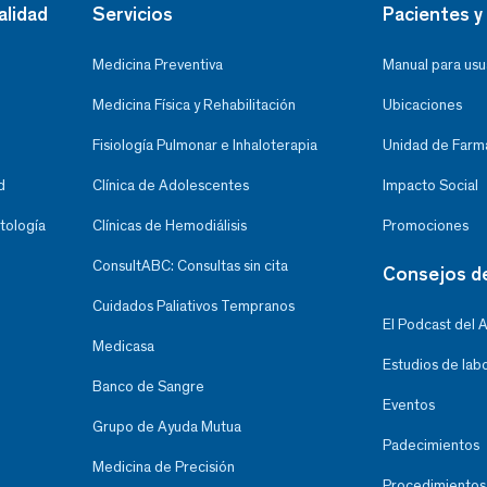
alidad
Servicios
Pacientes y 
Medicina Preventiva
Manual para usu
Medicina Física y Rehabilitación
Ubicaciones
Fisiología Pulmonar e Inhaloterapia
Unidad de Farma
d
Clínica de Adolescentes
Impacto Social
tología
Clínicas de Hemodiálisis
Promociones
ConsultABC: Consultas sin cita
Consejos d
Cuidados Paliativos Tempranos
El Podcast del 
Medicasa
Estudios de lab
Banco de Sangre
Eventos
Grupo de Ayuda Mutua
Padecimientos
Medicina de Precisión
Procedimientos