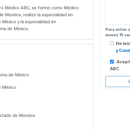
tro Médico ABC, se formó como Médico
e Morelos, realizó la especialidad en
 México y la especialidad en
oma de México.
Para evitar 
menos 15 car
He leí
y Cond
Acept
ABC
noma de México
e México
Estado de Morelos