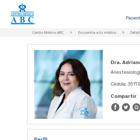
Pacient
Centro Médico ABC
>
Encuentra a tu médico
>
Detall
Dra. Adria
Anestesiologí
Cédula: 3517
Compartir
Perfil