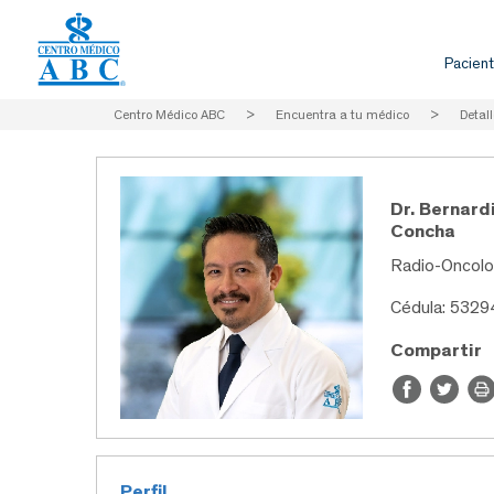
Pacient
Centro Médico ABC
>
Encuentra a tu médico
>
Detall
Dr. Bernard
Concha
Radio-Oncolo
Cédula: 532
Compartir
Perfil