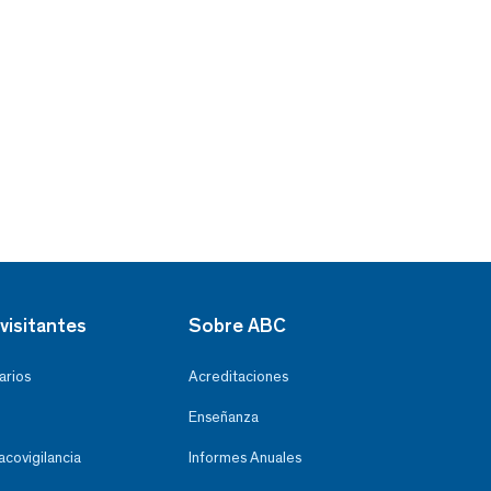
visitantes
Sobre ABC
arios
Acreditaciones
Enseñanza
covigilancia
Informes Anuales