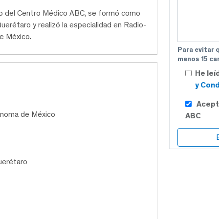
ico del Centro Médico ABC, se formó como
erétaro y realizó la especialidad en Radio-
e México.
Para evitar 
menos 15 car
He leí
y Cond
Acept
tónoma de México
ABC
uerétaro