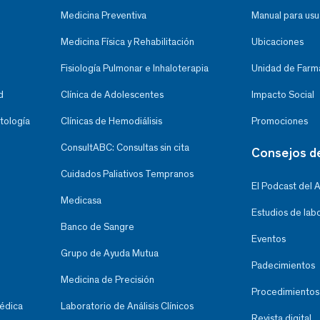
Medicina Preventiva
Manual para usu
Medicina Física y Rehabilitación
Ubicaciones
Fisiología Pulmonar e Inhaloterapia
Unidad de Farma
d
Clínica de Adolescentes
Impacto Social
tología
Clínicas de Hemodiálisis
Promociones
ConsultABC: Consultas sin cita
Consejos d
Cuidados Paliativos Tempranos
El Podcast del 
Medicasa
Estudios de lab
Banco de Sangre
Eventos
Grupo de Ayuda Mutua
Padecimientos
Medicina de Precisión
Procedimientos
Médica
Laboratorio de Análisis Clínicos
Revista digital