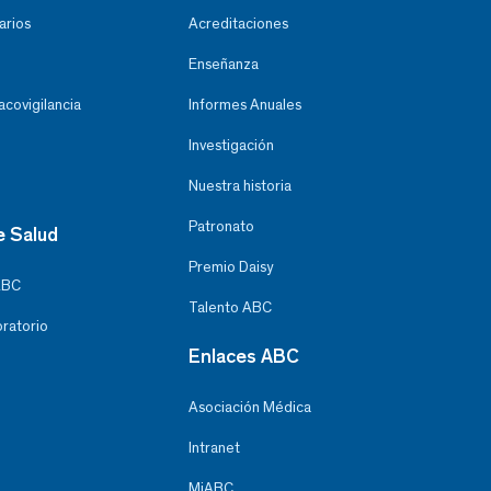
arios
Acreditaciones
Enseñanza
covigilancia
Informes Anuales
Investigación
Nuestra historia
Patronato
e Salud
Premio Daisy
ABC
Talento ABC
oratorio
Enlaces ABC
Asociación Médica
Intranet
MiABC