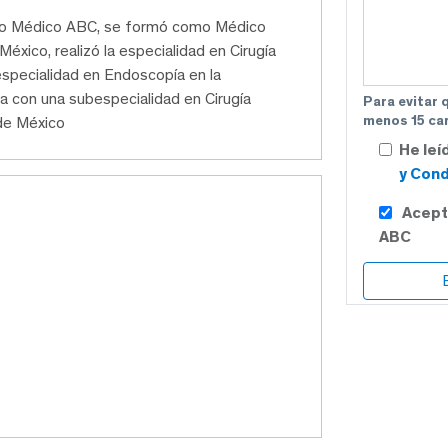
ntro Médico ABC, se formó como Médico
éxico, realizó la especialidad en Cirugía
a especialidad en Endoscopía en la
 con una subespecialidad en Cirugía
Para evitar 
menos 15 car
 de México
He leí
y Cond
Acept
ABC