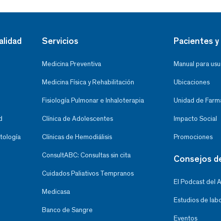
alidad
Servicios
Pacientes y 
Medicina Preventiva
Manual para usu
Medicina Física y Rehabilitación
Ubicaciones
Fisiología Pulmonar e Inhaloterapia
Unidad de Farma
d
Clínica de Adolescentes
Impacto Social
tología
Clínicas de Hemodiálisis
Promociones
ConsultABC: Consultas sin cita
Consejos d
Cuidados Paliativos Tempranos
El Podcast del 
Medicasa
Estudios de lab
Banco de Sangre
Eventos