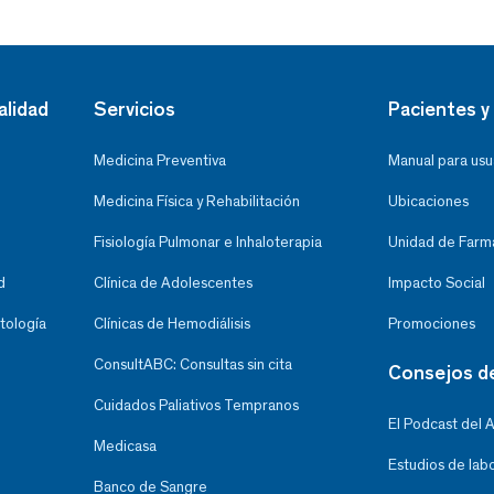
alidad
Servicios
Pacientes y 
Medicina Preventiva
Manual para usu
Medicina Física y Rehabilitación
Ubicaciones
Fisiología Pulmonar e Inhaloterapia
Unidad de Farma
d
Clínica de Adolescentes
Impacto Social
tología
Clínicas de Hemodiálisis
Promociones
ConsultABC: Consultas sin cita
Consejos d
Cuidados Paliativos Tempranos
El Podcast del 
Medicasa
Estudios de lab
Banco de Sangre