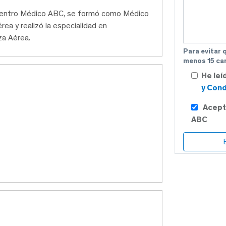
l Centro Médico ABC, se formó como Médico
rea y realizó la especialidad en
za Aérea.
Para evitar 
menos 15 car
He leí
y Cond
Acept
ABC