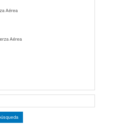
rza Aérea
uerza Aérea
 búsqueda