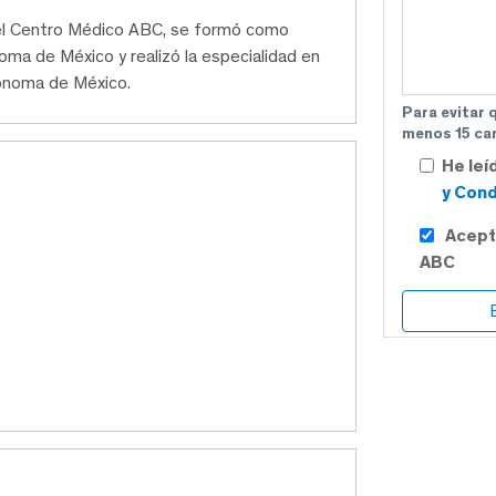
 del Centro Médico ABC, se formó como
oma de México y realizó la especialidad en
tónoma de México.
Para evitar 
menos 15 car
He leí
y Cond
Acept
ABC