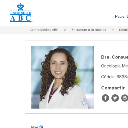
Pacient
Centro Médico ABC
>
Encuentra a tu médico
>
Detall
Dra. Consue
Oncología Me
Cédula: 383
Compartir
Perfil