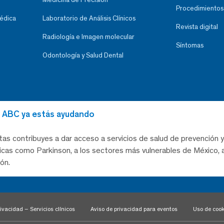
Procedimientos
Médica
Laboratorio de Análisis Clínicos
Revista digital
Radiología e Imagen molecular
Síntomas
Odontología y Salud Dental
al ABC ya estás ayudando
tas contribuyes a dar acceso a servicios de salud de prevención y
as como Parkinson, a los sectores más vulnerables de México, a
ón.
ivacidad – Servicios clínicos
Aviso de privacidad para eventos
Uso de cook