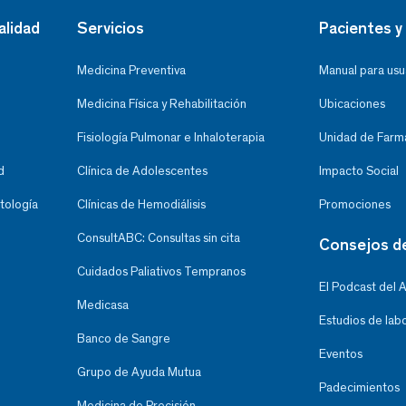
alidad
Servicios
Pacientes y 
Medicina Preventiva
Manual para usu
Medicina Física y Rehabilitación
Ubicaciones
Fisiología Pulmonar e Inhaloterapia
Unidad de Farma
d
Clínica de Adolescentes
Impacto Social
tología
Clínicas de Hemodiálisis
Promociones
ConsultABC: Consultas sin cita
Consejos d
Cuidados Paliativos Tempranos
El Podcast del 
Medicasa
Estudios de lab
Banco de Sangre
Eventos
Grupo de Ayuda Mutua
Padecimientos
Medicina de Precisión