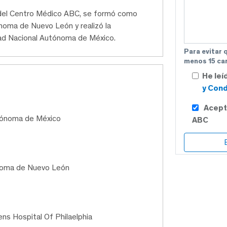
o del Centro Médico ABC, se formó como
ónoma de Nuevo León y realizó la
idad Nacional Autónoma de México.
Para evitar 
menos 15 car
He leí
y Cond
Acept
utónoma de México
ABC
noma de Nuevo León
rens Hospital Of Philaelphia