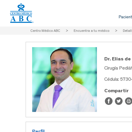
Pacient
Centro Médico ABC
>
Encuentra a tu médico
>
Detall
Dr. Elias d
Cirugía Pediá
Cédula: 573
Compartir
Perfil