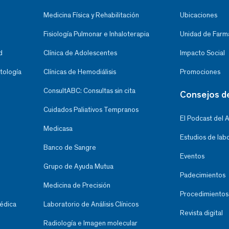
Medicina Física y Rehabilitación
Ubicaciones
Fisiología Pulmonar e Inhaloterapia
Unidad de Farma
d
Clínica de Adolescentes
Impacto Social
tología
Clínicas de Hemodiálisis
Promociones
ConsultABC: Consultas sin cita
Consejos d
Cuidados Paliativos Tempranos
El Podcast del 
Medicasa
Estudios de lab
Banco de Sangre
Eventos
Grupo de Ayuda Mutua
Padecimientos
Medicina de Precisión
Procedimientos
Médica
Laboratorio de Análisis Clínicos
Revista digital
Radiología e Imagen molecular