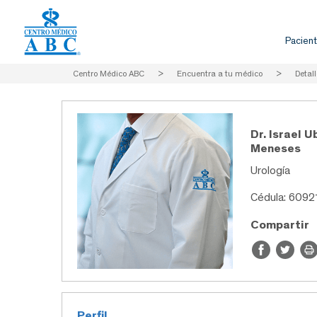
Pacient
Centro Médico ABC
>
Encuentra a tu médico
>
Detall
Dr. Israel 
Meneses
Urología
Cédula: 6092
Compartir
Perfil