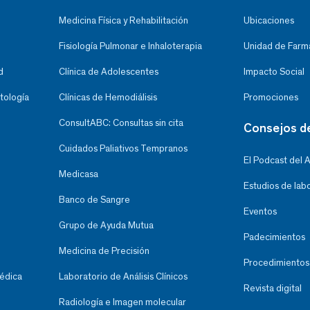
Medicina Física y Rehabilitación
Ubicaciones
Fisiología Pulmonar e Inhaloterapia
Unidad de Farma
d
Clínica de Adolescentes
Impacto Social
tología
Clínicas de Hemodiálisis
Promociones
ConsultABC: Consultas sin cita
Consejos d
Cuidados Paliativos Tempranos
El Podcast del 
Medicasa
Estudios de lab
Banco de Sangre
Eventos
Grupo de Ayuda Mutua
Padecimientos
Medicina de Precisión
Procedimientos
Médica
Laboratorio de Análisis Clínicos
Revista digital
Radiología e Imagen molecular