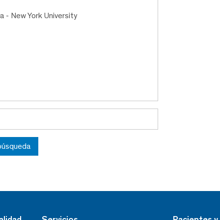
a - New York University
 búsqueda
alidad
Servicios
Pacientes y 