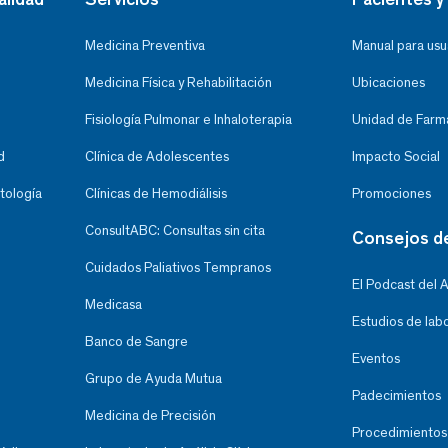
Medicina Preventiva
Manual para usu
Medicina Física y Rehabilitación
Ubicaciones
Fisiología Pulmonar e Inhaloterapia
Unidad de Farma
d
Clínica de Adolescentes
Impacto Social
tología
Clínicas de Hemodiálisis
Promociones
ConsultABC: Consultas sin cita
Consejos d
Cuidados Paliativos Tempranos
El Podcast del 
Medicasa
Estudios de lab
Banco de Sangre
Eventos
Grupo de Ayuda Mutua
Padecimientos
Medicina de Precisión
Procedimientos