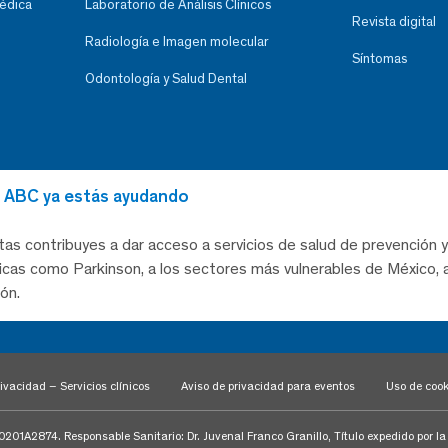
Médica
Laboratorio de Análisis Clínicos
Revista digital
Radiología e Imagen molecular
Síntomas
Odontología y Salud Dental
al ABC ya estás ayudando
tas contribuyes a dar acceso a servicios de salud de prevención y
as como Parkinson, a los sectores más vulnerables de México, a
ón.
ivacidad – Servicios clínicos
Aviso de privacidad para eventos
Uso de cook
1A2874. Responsable Sanitario: Dr. Juvenal Franco Granillo, Título expedido por l