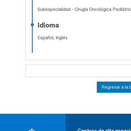
Subespecialidad
- Cirugía Oncológica Pediátric
Idioma
Español, Inglés
Regresar a la
Centros de alta especi