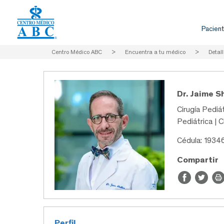
Pacient
Centro Médico ABC
>
Encuentra a tu médico
>
Detall
Dr. Jaime S
Cirugía Pediát
Pediátrica | C
Cédula: 1934
Compartir
Perfil