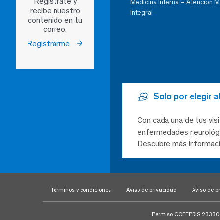
Regístrate y
Medicina Interna – Atención 
recibe nuestro
Integral
contenido en tu
correo.
Registrarme
Solo por elegir 
Con cada una de tus visi
enfermedades neurológic
Descubre más informaci
Términos y condiciones
Aviso de privacidad
Aviso de pr
Permiso COFEPRIS 23330020