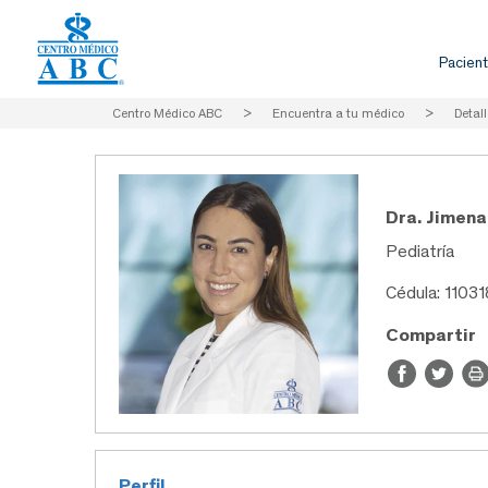
Pacient
Centro Médico ABC
>
Encuentra a tu médico
>
Detall
Dra. Jimen
Pediatría
Cédula: 1103
Compartir
Perfil