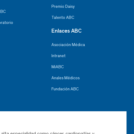
Premio Daisy
ABC
Talento ABC
oratorio
Enlaces ABC
Asociación Médica
Intranet
MiABC
Anales Médicos
Fundación ABC
 alta especialidad como cáncer, cardiopatías y