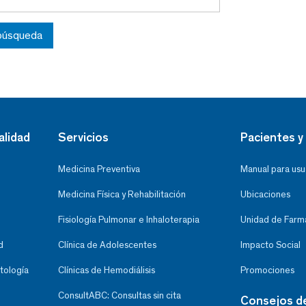
 búsqueda
alidad
Servicios
Pacientes y 
Medicina Preventiva
Manual para usu
Medicina Física y Rehabilitación
Ubicaciones
Fisiología Pulmonar e Inhaloterapia
Unidad de Farma
d
Clínica de Adolescentes
Impacto Social
tología
Clínicas de Hemodiálisis
Promociones
ConsultABC: Consultas sin cita
Consejos d