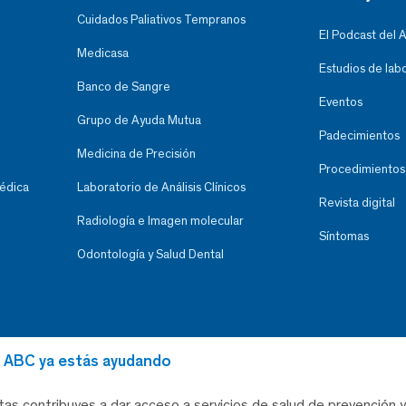
Cuidados Paliativos Tempranos
El Podcast del 
Medicasa
Estudios de lab
Banco de Sangre
Eventos
Grupo de Ayuda Mutua
Padecimientos
Medicina de Precisión
Procedimientos
Médica
Laboratorio de Análisis Clínicos
Revista digital
Radiología e Imagen molecular
Síntomas
Odontología y Salud Dental
al ABC ya estás ayudando
tas contribuyes a dar acceso a servicios de salud de prevención y