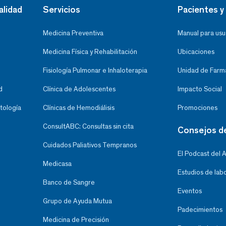
alidad
Servicios
Pacientes y 
Medicina Preventiva
Manual para usu
Medicina Física y Rehabilitación
Ubicaciones
Fisiología Pulmonar e Inhaloterapia
Unidad de Farma
d
Clínica de Adolescentes
Impacto Social
tología
Clínicas de Hemodiálisis
Promociones
ConsultABC: Consultas sin cita
Consejos d
Cuidados Paliativos Tempranos
El Podcast del 
Medicasa
Estudios de lab
Banco de Sangre
Eventos
Grupo de Ayuda Mutua
Padecimientos
Medicina de Precisión