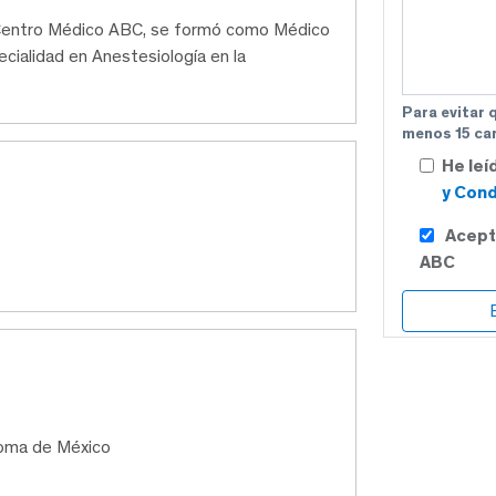
el Centro Médico ABC, se formó como Médico
pecialidad en Anestesiología en la
Para evitar 
menos 15 car
He leí
y Cond
Acept
ABC
noma de México