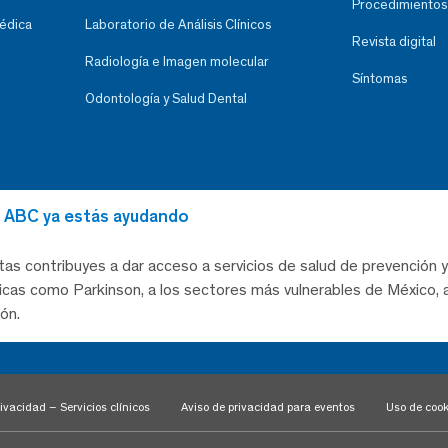
Procedimientos
Médica
Laboratorio de Análisis Clínicos
Revista digital
Radiología e Imagen molecular
Síntomas
Odontología y Salud Dental
al ABC ya estás ayudando
tas contribuyes a dar acceso a servicios de salud de prevención y
as como Parkinson, a los sectores más vulnerables de México, a
ón.
ivacidad – Servicios clínicos
Aviso de privacidad para eventos
Uso de cook