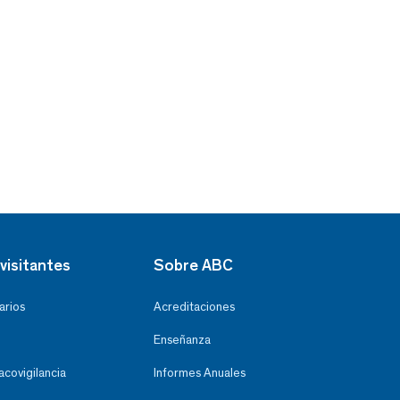
visitantes
Sobre ABC
arios
Acreditaciones
Enseñanza
covigilancia
Informes Anuales