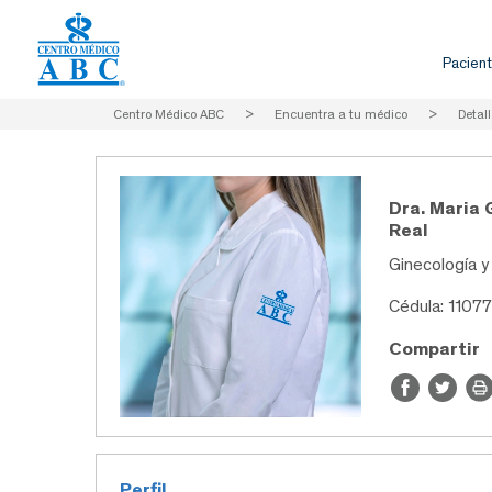
Pacient
Centro Médico ABC
>
Encuentra a tu médico
>
Detall
Dra. Maria 
Real
Ginecología y
Cédula: 1107
Compartir
Perfil