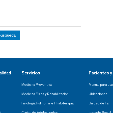
 búsqueda
alidad
Servicios
Pacientes y 
Medicina Preventiva
Manual para usu
Medicina Física y Rehabilitación
Ubicaciones
Fisiología Pulmonar e Inhaloterapia
Unidad de Farma
d
Clínica de Adolescentes
Impacto Social