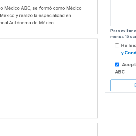
tro Médico ABC, se formó como Médico
éxico y realizó la especialidad en
ional Autónoma de México.
Para evitar 
menos 15 car
He leí
y Cond
Acept
ABC