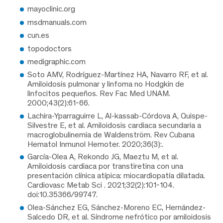
mayoclinic.org
msdmanuals.com
cun.es
topodoctors
medigraphic.com
Soto AMV, Rodríguez-Martínez HA, Navarro RF, et al.
Amiloidosis pulmonar y linfoma no Hodgkin de
linfocitos pequeños. Rev Fac Med UNAM.
2000;43(2):61-66.
Lachira-Yparraguirre L, Al-kassab-Córdova A, Quispe-
Silvestre E, et al. Amiloidosis cardiaca secundaria a
macroglobulinemia de Waldenström. Rev Cubana
Hematol Inmunol Hemoter. 2020;36(3):.
García-Olea A, Rekondo JG, Maeztu M, et al.
Amiloidosis cardiaca por transtiretina con una
presentación clínica atípica: miocardiopatía dilatada.
Cardiovasc Metab Sci . 2021;32(2):101-104.
doi:10.35366/99747.
Olea-Sánchez EG, Sánchez-Moreno EC, Hernández-
Salcedo DR, et al. Síndrome nefrótico por amiloidosis