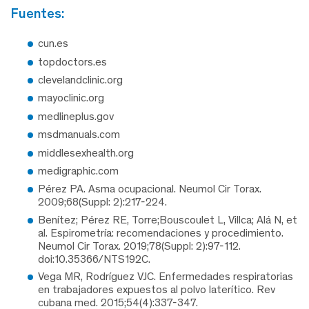
fuentes:
cun.es
topdoctors.es
clevelandclinic.org
mayoclinic.org
medlineplus.gov
msdmanuals.com
middlesexhealth.org
medigraphic.com
Pérez PA. Asma ocupacional. Neumol Cir Torax.
2009;68(Suppl: 2):217-224.
Benítez; Pérez RE, Torre;Bouscoulet L, Villca; Alá N, et
al. Espirometría: recomendaciones y procedimiento.
Neumol Cir Torax. 2019;78(Suppl: 2):97-112.
doi:10.35366/NTS192C.
Vega MR, Rodríguez VJC. Enfermedades respiratorias
en trabajadores expuestos al polvo laterítico. Rev
cubana med. 2015;54(4):337-347.