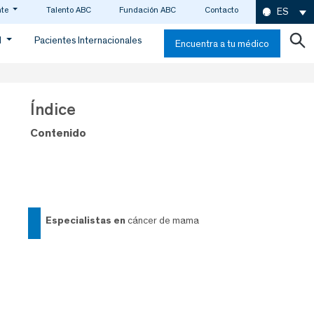
nte
Talento ABC
Fundación ABC
Contacto
ES
d
Pacientes Internacionales
Encuentra a tu médico
Índice
Contenido
especialistas en
cáncer de mama