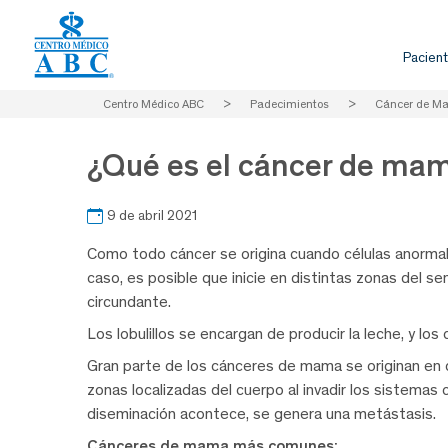
Pacient
Centro Médico ABC
>
Padecimientos
>
Cáncer de M
¿Qué es el cáncer de ma
9 de abril 2021
Como todo cáncer se origina cuando células anorma
caso, es posible que inicie en distintas zonas del sen
circundante.
Los lobulillos se encargan de producir la leche, y los
Gran parte de los cánceres de mama se originan en d
zonas localizadas del cuerpo al invadir los sistemas 
diseminación acontece, se genera una metástasis.
Cánceres de mama más comunes: