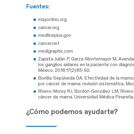
fuentes:
mayoclinic.org
cancer.org
medlineplus.gov
cancer.net
medigraphic.com
Zapata-Julián P, Garza-Montemayor M, Avendañ
los ganglios axilares en la paciente con diagn
México. 2018;17(2):85-92.
Bonilla-Sepúlveda ÓA. Efectividad de la mamog
por cáncer de mama: revisión sistemática. Med
Rivero-Morey RJ, Bordón-González LM, Rivero-M
cáncer de mama. Universidad Médica Pinareña.
¿Cómo podemos ayudarte?