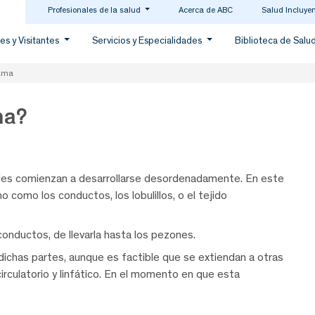
Profesionales de la salud
Acerca de ABC
Salud Incluye
es y Visitantes
Servicios y Especialidades
Biblioteca de Salu
ama
ma?
les comienzan a desarrollarse desordenadamente. En este
o como los conductos, los lobulillos, o el tejido
 conductos, de llevarla hasta los pezones.
ichas partes, aunque es factible que se extiendan a otras
circulatorio y linfático. En el momento en que esta