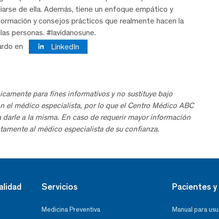
iarse de ella. Además, tiene un enfoque empático y
nformación y consejos prácticos que realmente hacen la
e las personas. #lavidanosune.
ardo en
LinkedIn
icamente para fines informativos y no sustituye bajo
n el médico especialista, por lo que el Centro Médico ABC
a darle a la misma. En caso de requerir mayor información
tamente al médico especialista de su confianza.
alidad
Servicios
Pacientes y 
Medicina Preventiva
Manual para usu