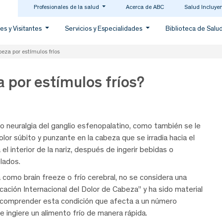
Profesionales de la salud
Acerca de ABC
Salud Incluye
es y Visitantes
Servicios y Especialidades
Biblioteca de Salu
beza por estímulos fríos
 por estímulos fríos?
o o neuralgia del ganglio esfenopalatino, como también se le
lor súbito y punzante en la cabeza que se irradia hacia el
 el interior de la nariz, después de ingerir bebidas o
lados.
 como brain freeze o frío cerebral, no se considera una
icación Internacional del Dolor de Cabeza” y ha sido material
 comprender esta condición que afecta a un número
 ingiere un alimento frío de manera rápida.