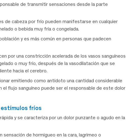
sponsable de transmitir sensaciones desde la parte
es de cabeza por frío pueden manifestarse en cualquier
elado o bebida muy fría o congelada.
la población y es más común en personas que padecen
cen por una constricción acelerada de los vasos sanguíneos
ngelado o muy frío, después de la vasodilatación que se
ente hacia el cerebro.
ionar emitiendo como antídoto una cantidad considerable
n el flujo sanguíneo puede ser el responsable de este dolor
 estímulos fríos
rápida y se caracteriza por un dolor punzante o agudo en la
an sensación de hormigueo en la cara, lagrimeo o