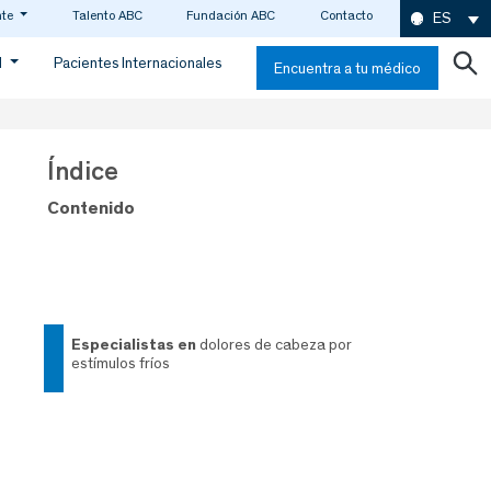
nte
Talento ABC
Fundación ABC
Contacto
ES
d
Pacientes Internacionales
Encuentra a tu médico
Índice
Contenido
especialistas en
dolores de cabeza por
estímulos fríos