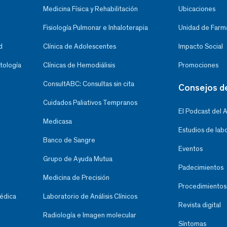
Medicina Física y Rehabilitación
Ubicaciones
Fisiología Pulmonar e Inhaloterapia
Unidad de Farma
d
Clínica de Adolescentes
Impacto Social
tología
Clínicas de Hemodiálisis
Promociones
ConsultABC: Consultas sin cita
Consejos d
Cuidados Paliativos Tempranos
El Podcast del 
Medicasa
Estudios de lab
Banco de Sangre
Eventos
Grupo de Ayuda Mutua
Padecimientos
Medicina de Precisión
Procedimientos
Médica
Laboratorio de Análisis Clínicos
Revista digital
Radiología e Imagen molecular
Síntomas