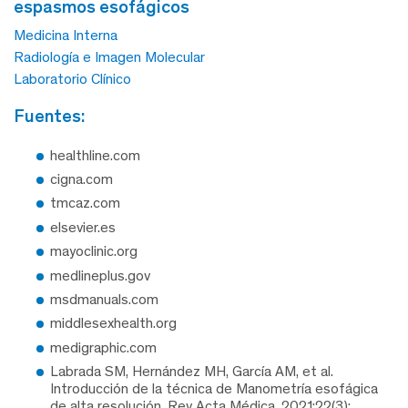
espasmos esofágicos
Medicina Interna
Radiología e Imagen Molecular
Laboratorio Clínico
fuentes:
healthline.com
cigna.com
tmcaz.com
elsevier.es
mayoclinic.org
medlineplus.gov
msdmanuals.com
middlesexhealth.org
medigraphic.com
Labrada SM, Hernández MH, García AM, et al.
Introducción de la técnica de Manometría esofágica
de alta resolución. Rev Acta Médica. 2021;22(3):.